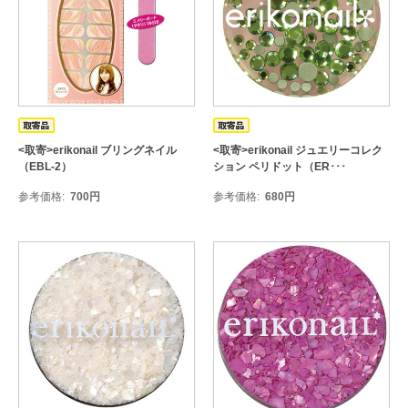
<取寄>erikonail ブリングネイル
<取寄>erikonail ジュエリーコレク
（EBL-2）
ション ペリドット（ER･･･
参考価格
700
円
参考価格
680
円