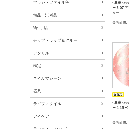
ブラシ・ファイル等
<取寄>ag
ー 2-07
ャー
備品・消耗品
参考価格
衛生用品
チップ・ラップ＆グルー
アクリル
検定
ネイルマシーン
器具
<取寄>ag
ライフスタイル
ー 4-15
アイケア
参考価格