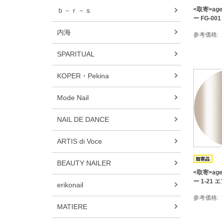
<取寄>ag
ｂ－ｒ－ｓ
ー FG-001
内海
参考価格
SPARITUAL
KOPER・Pekina
Mode Nail
NAIL DE DANCE
ARTIS di Voce
BEAUTY NAILER
<取寄>ag
ー 1-21
erikonail
参考価格
MATIERE