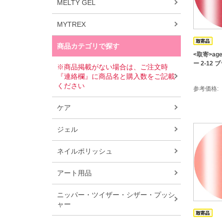
MELTY GEL
MYTREX
商品カテゴリで探す
<取寄>ag
ー 2-12
※商品掲載がない場合は、ご注文時
『連絡欄』に商品名と購入数をご記載
ください
参考価格
ケア
ジェル
ネイルポリッシュ
アート用品
ニッパー・ツイザー・シザー・プッシ
ャー