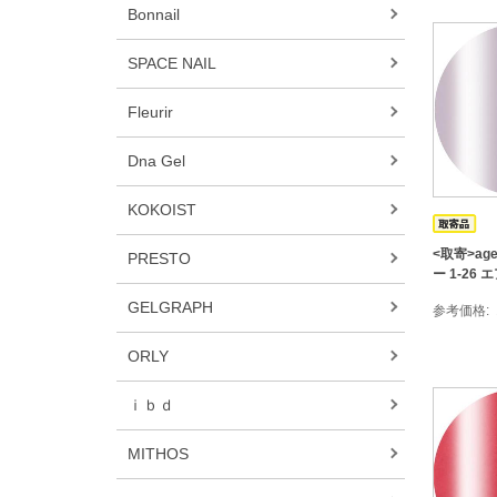
Bonnail
SPACE NAIL
Fleurir
Dna Gel
KOKOIST
<取寄>ag
PRESTO
ー 1-26
GELGRAPH
参考価格
ORLY
ｉｂｄ
MITHOS