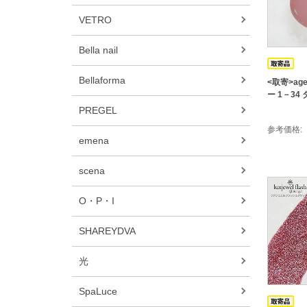
VETRO
Bella nail
Bellaforma
<取寄>ag
ー 1－3
PREGEL
参考価格
emena
scena
O・P・I
SHAREYDVA
光
SpaLuce