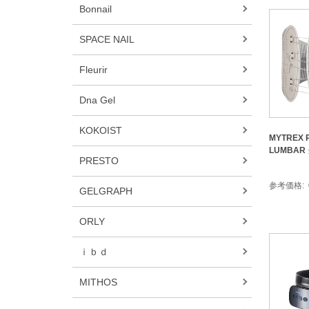
Bonnail
SPACE NAIL
Fleurir
Dna Gel
KOKOIST
MYTREX 
LUMBAR
PRESTO
参考価格
GELGRAPH
ORLY
ｉｂｄ
MITHOS