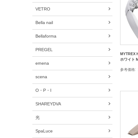
VETRO
Bella nail
Bellaforma
PREGEL
MYTREX 
ホワイト MT
emena
参考価格
scena
O・P・I
SHAREYDVA
光
SpaLuce