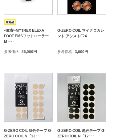
<取寄>MYTREX ELEXA
G-ZERO COIL マイクロカレ
FOOT EMSフットローラー
ント アシストF24
M･･･
参考価格
36,000
円
参考価格
3,600
円
G-ZERO COIL 肌色テープ G-
G-ZERO COIL 黒色テープ G-
ZERO COIL N゜12･･･
ZERO COIL N゜12･･･