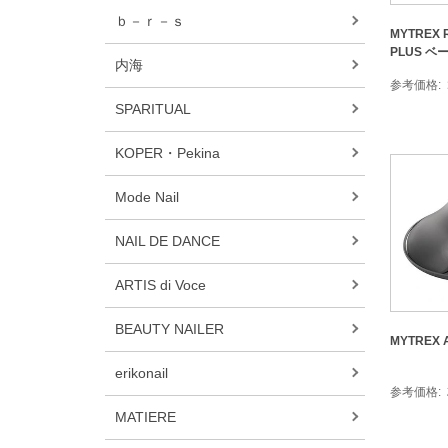
ｂ－ｒ－ｓ
MYTREX 
PLUS ベ
内海
参考価格
SPARITUAL
KOPER・Pekina
Mode Nail
NAIL DE DANCE
ARTIS di Voce
BEAUTY NAILER
MYTREX 
erikonail
参考価格
MATIERE