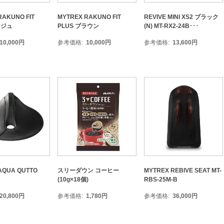
RAKUNO FIT
MYTREX RAKUNO FIT
REVIVE MINI XS2 ブラック
ージュ
PLUS ブラウン
(N) MT-RX2-24B･･･
10,000
円
参考価格
10,000
円
参考価格
13,600
円
AQUA QUTTO
スリーダウン コーヒー
MYTREX REBIVE SEAT MT-
(10g×18個)
RBS-25M-B
20,800
円
参考価格
1,780
円
参考価格
36,000
円