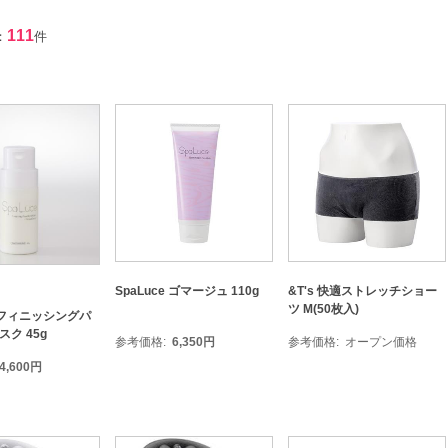
111
：
件
SpaLuce ゴマージュ 110g
&T's 快適ストレッチショー
ツ M(50枚入)
e フィニッシングパ
ク 45g
参考価格
6,350
円
参考価格
オープン価格
4,600
円