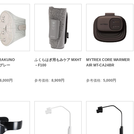
RAKUNO
ふくらはぎ用もみケア MXHT
MYTREX CORE WARMER
 グレー
－F100
AIR MT-CA24BR
6,000
円
参考価格
8,909
円
参考価格
5,000
円