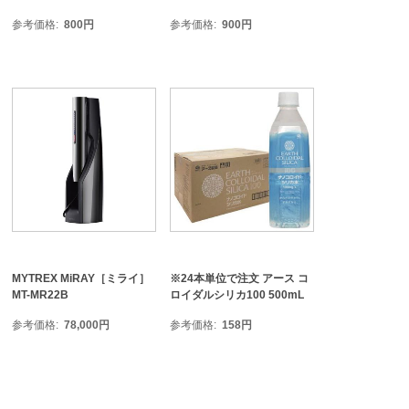
参考価格
800
円
参考価格
900
円
MYTREX MiRAY［ミライ］
※24本単位で注文 アース コ
MT-MR22B
ロイダルシリカ100 500mL
参考価格
78,000
円
参考価格
158
円