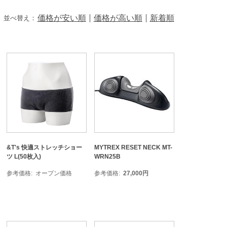
価格が安い順
価格が高い順
新着順
並べ替え：
&T's 快適ストレッチショー
MYTREX RESET NECK MT-
ツ L(50枚入)
WRN25B
参考価格
オープン価格
参考価格
27,000
円