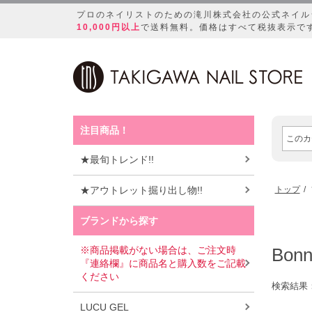
プロのネイリストのための滝川株式会社の公式ネイル
10,000円以上
で送料無料。価格はすべて税抜表示で
注目商品！
★最旬トレンド!!
★アウトレット掘り出し物!!
トップ
ブランドから探す
※商品掲載がない場合は、ご注文時
Bonn
『連絡欄』に商品名と購入数をご記載
ください
検索結果
LUCU GEL