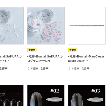
nail SAKURA ホ
<取寄>Bonnail SAKURA ホ
<取寄>Bonnail×ManiCloset
ホワイト
ログラム オーロラ
adorn chain･･･
525
円
参考価格
525
円
参考価格
420
円