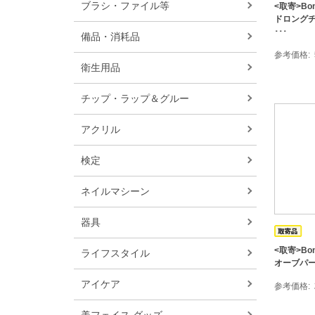
ブラシ・ファイル等
<取寄>Bo
ドロングチッ
･･･
備品・消耗品
参考価格
衛生用品
チップ・ラップ＆グルー
アクリル
検定
ネイルマシーン
器具
<取寄>Bonn
ライフスタイル
オーブパー
アイケア
参考価格