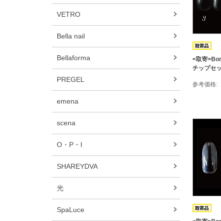
VETRO
Bella nail
Bellaforma
<取寄>Bon
チップセット
PREGEL
参考価格
emena
scena
O・P・I
SHAREYDVA
光
SpaLuce