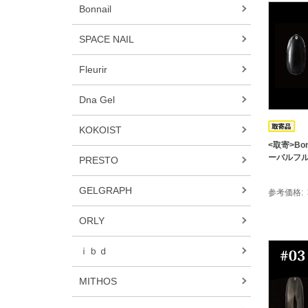
Bonnail
SPACE NAIL
Fleurir
Dna Gel
KOKOIST
<取寄>Bon
ーバルフルチ
PRESTO
GELGRAPH
参考価格
ORLY
ｉｂｄ
MITHOS