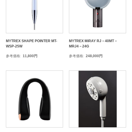
MYTREX SHAPE POINTER MT-
MYTREX MiRAY RJ－40MT－
WSP-25W
MRJ4－24G
参考価格
11,800
円
参考価格
248,000
円