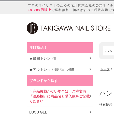
プロのネイリストのための滝川株式会社の公式ネイル
10,000円以上
で送料無料。価格はすべて税抜表示で
注目商品！
★最旬トレンド!!
★アウトレット掘り出し物!!
トップ
ブランドから探す
※商品掲載がない場合は、ご注文時
ハン
『連絡欄』に商品名と購入数をご記載
ください
検索結果
LUCU GEL