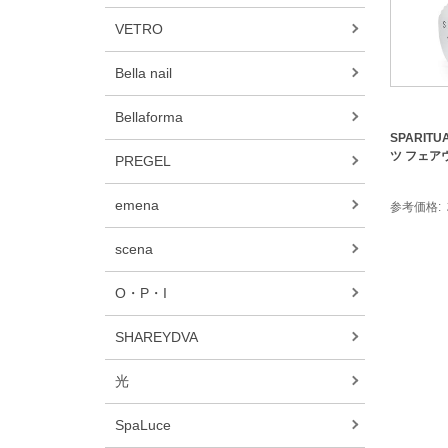
VETRO
Bella nail
Bellaforma
SPARIT
ツ フェアウ
PREGEL
emena
参考価格
scena
O・P・I
SHAREYDVA
光
SpaLuce