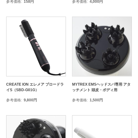
参考価格
158
円
参考価格
4,000
円
CREATE ION エレメア ブロードラ
MYTREX EMSヘッドスパ専用 アタ
イS（SBD-G01G）
ッチメント 頭皮・ボディ用
参考価格
9,800
円
参考価格
1,500
円