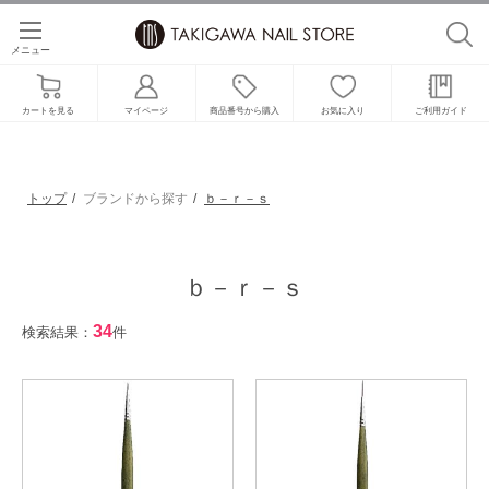
メニュー
カートを見る
マイページ
商品番号から購入
お気に入り
ご利用ガイド
トップ
ブランドから探す
ｂ－ｒ－ｓ
ｂ－ｒ－ｓ
34
検索結果：
件