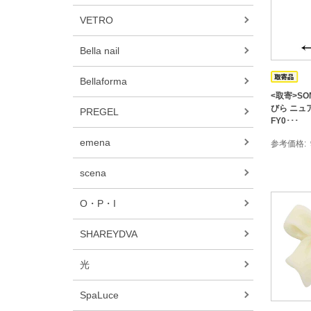
VETRO
Bella nail
Bellaforma
<取寄>SON
びら ニュ
PREGEL
FY0･･･
emena
参考価格
scena
O・P・I
SHAREYDVA
光
SpaLuce