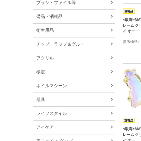
ブラシ・ファイル等
備品・消耗品
<取寄>MA
レーム ク
衛生用品
イ オー･･･
参考価格
チップ・ラップ＆グルー
アクリル
検定
ネイルマシーン
器具
ライフスタイル
アイケア
<取寄>MA
レーム ク
イ オー･･･