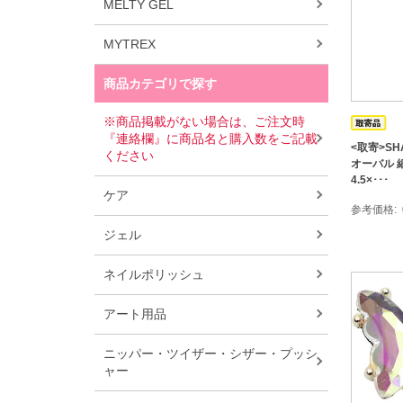
MELTY GEL
MYTREX
商品カテゴリで探す
※商品掲載がない場合は、ご注文時
『連絡欄』に商品名と購入数をご記載
<取寄>SH
ください
オーバル 
4.5×･･･
ケア
参考価格
ジェル
ネイルポリッシュ
アート用品
ニッパー・ツイザー・シザー・プッシ
ャー