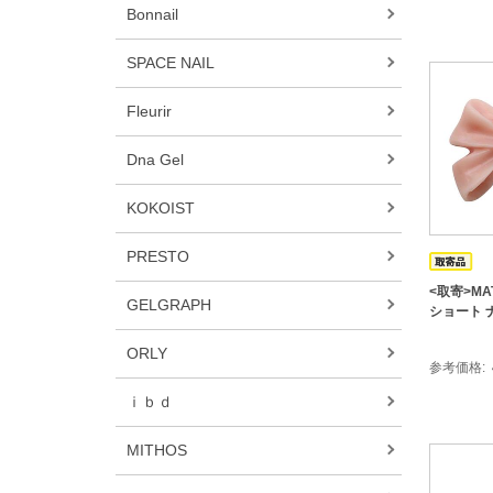
Bonnail
SPACE NAIL
Fleurir
Dna Gel
KOKOIST
PRESTO
<取寄>MA
GELGRAPH
ショート 
ORLY
参考価格
ｉｂｄ
MITHOS