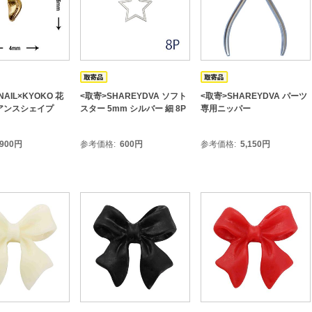
AIL×KYOKO 花
<取寄>SHAREYDVA ソフト
<取寄>SHAREYDVA パーツ
アンスシェイプ
スター 5mm シルバー 細 8P
専用ニッパー
900
円
参考価格
600
円
参考価格
5,150
円