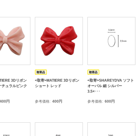
TIERE 3Dリボン
<取寄>MATIERE 3Dリボン
<取寄>SHAREYDVA ソフト
ナチュラルピンク
ショート レッド
オーバル 細 シルバー
3.5×･･･
400
円
参考価格
400
円
参考価格
600
円