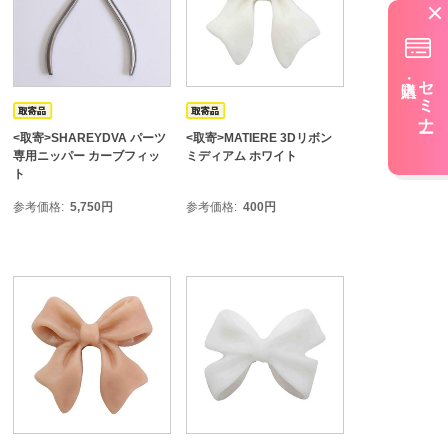
セミナー
<取寄>SHAREYDVA パーツ
<取寄>MATIERE 3Dリボン
専用ニッパー カーブフィッ
ミディアム ホワイト
ト
参考価格
5,750
円
参考価格
400
円