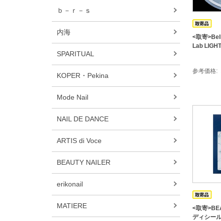
ｂ－ｒ－ｓ
内海
<取寄>Bell
Lab LIGH
SPARITUAL
参考価格
KOPER・Pekina
Mode Nail
NAIL DE DANCE
ARTIS di Voce
BEAUTY NAILER
erikonail
MATIERE
<取寄>BEA
ディシール