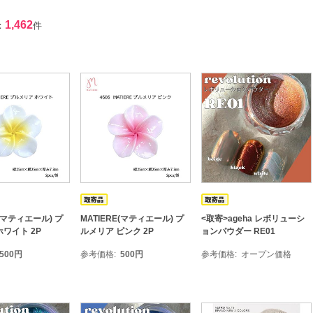
1,462
：
件
E(マティエール) プ
MATIERE(マティエール) プ
<取寄>ageha レボリューシ
ワイト 2P
ルメリア ピンク 2P
ョンパウダー RE01
500
円
参考価格
500
円
参考価格
オープン価格