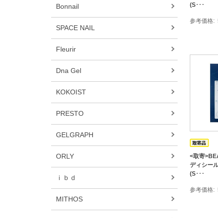
(S･･･
Bonnail
参考価格
SPACE NAIL
Fleurir
Dna Gel
KOKOIST
PRESTO
GELGRAPH
ORLY
<取寄>BEA
ディシール
(S･･･
ｉｂｄ
参考価格
MITHOS