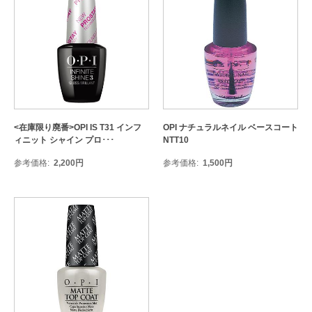
<在庫限り廃番>OPI IS T31 インフ
OPI ナチュラルネイル ベースコート
ィニット シャイン プロ･･･
NTT10
参考価格
2,200
円
参考価格
1,500
円