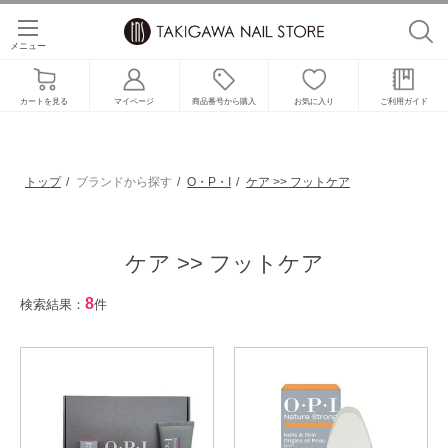
メニュー
カートを見る
マイページ
商品番号から購入
お気に入り
ご利用ガイド
トップ
ブランドから探す
O・P・I
ケア >> フットケア
ケア >> フットケア
8
検索結果：
件