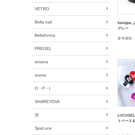
VETRO
Bella nail
fumippa
グレー
Bellaforma
参考価格
PREGEL
emena
scena
O・P・I
SHAREYDVA
光
LUCUGE
トベース＆
SpaLuce