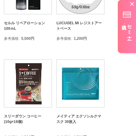
セルル リペアローション
LUCUGEL Mi レジストアー
セミナー
100ｍL
トベース
参考価格
5,500
円
参考価格
1,200
円
スリーダウン コーヒー
メイティア エクソシルクマ
(10g×18個)
スク 30枚入