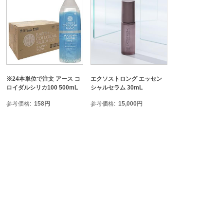
※24本単位で注文 アース コ
エクソストロング エッセン
ロイダルシリカ100 500mL
シャルセラム 30mL
参考価格
158
円
参考価格
15,000
円