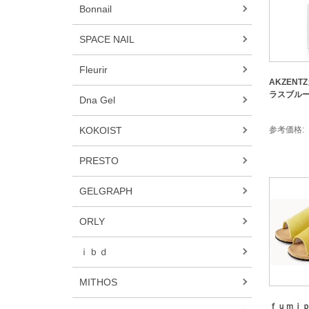
Bonnail
SPACE NAIL
Fleurir
AKZENTZ
ラスブル
Dna Gel
KOKOIST
参考価格
PRESTO
GELGRAPH
ORLY
ｉｂｄ
MITHOS
ｆｕｍｉ