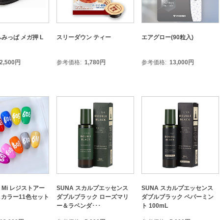
 ふみっぱ メガ押 L
スリーダウン ティー
エアグロー(90粒入)
2,500
円
参考価格
1,780
円
参考価格
13,000
円
L Mi レジストアー
SUNA スカルプエッセンス
SUNA スカルプエッセンス
カラー11色セット
ダブルブラック ローズマリ
ダブルブラック ペパーミン
ー＆ラベンダ･･･
ト 100mL