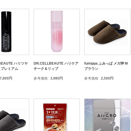
LBEAUTE ハリツヤ
DR.CELLBEAUTE ハリケア
fumippa ふみっぱ メガ押 M
クプレミアム
チーク＆リップ
ブラウン
7,800
円
参考価格
3,980
円
参考価格
2,500
円