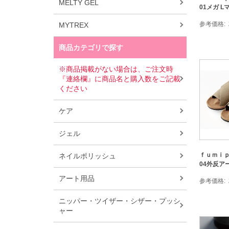
MELTY GEL
01メガ 
参考価格
MYTREX
商品カテゴリで探す
※商品掲載がない場合は、ご注文時
『連絡欄』に商品名と購入数をご記載
ください
ケア
ジェル
ｆｕｍｉ
ネイルポリッシュ
04外反ア
アート用品
参考価格
ニッパー・ツイザー・シザー・プッシ
ャー