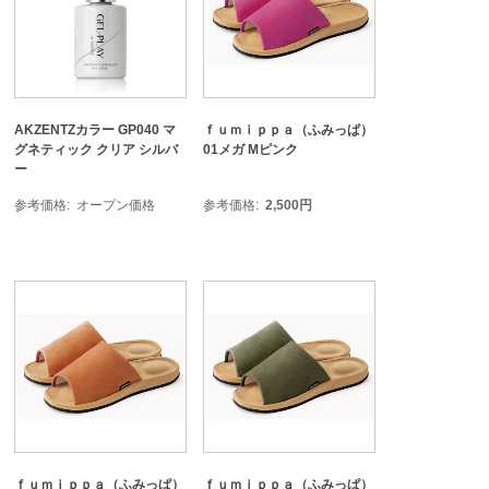
AKZENTZカラー GP040 マ
ｆｕｍｉｐｐａ（ふみっぱ）
グネティック クリア シルバ
01メガ Mピンク
ー
参考価格
オープン価格
参考価格
2,500
円
ｆｕｍｉｐｐａ（ふみっぱ）
ｆｕｍｉｐｐａ（ふみっぱ）