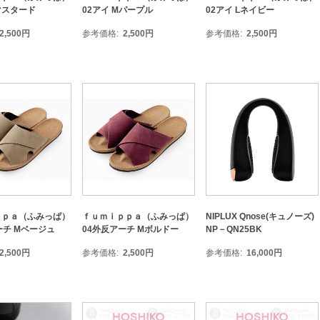
Lマスタード
02アイ Mパープル
02アイ Lネイビー
2,500
円
参考価格
2,500
円
参考価格
2,500
円
ｐｐａ（ふみっぱ）
ｆｕｍｉｐｐａ（ふみっぱ）
NIPLUX Qnose(キュノーズ)
ーチ Mベージュ
04外反アーチ Mボルドー
NP－QN25BK
2,500
円
参考価格
2,500
円
参考価格
16,000
円