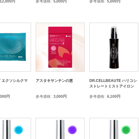
12,000
円
参考価格
5,000
円
参考価格
5,000
円
 エクソシルクマ
アスタキサンチンの恵
DR.CELLBEAUTE ハリコシ
ストレートミストアイロン
300
円
参考価格
3,000
円
参考価格
6,100
円