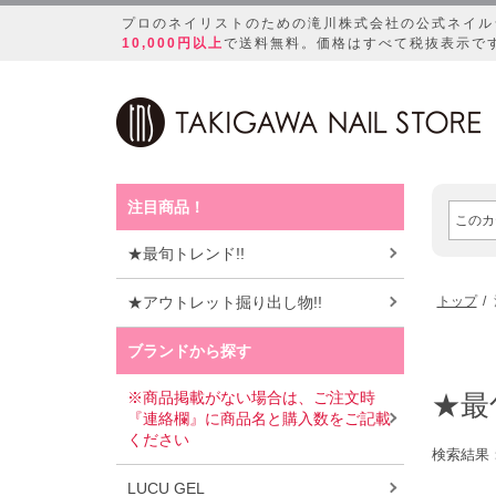
プロのネイリストのための滝川株式会社の公式ネイル
10,000円以上
で送料無料。価格はすべて税抜表示で
注目商品！
★最旬トレンド!!
★アウトレット掘り出し物!!
トップ
ブランドから探す
※商品掲載がない場合は、ご注文時
★最
『連絡欄』に商品名と購入数をご記載
ください
検索結果
LUCU GEL