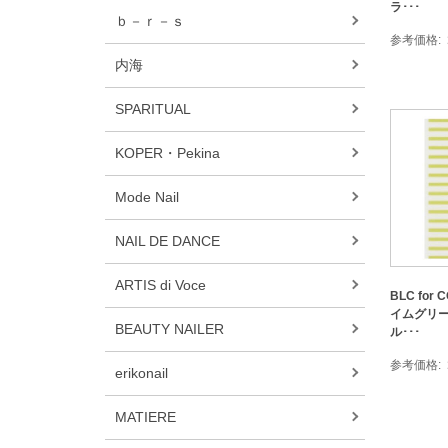
ラ･･･
ｂ－ｒ－ｓ
参考価格
内海
SPARITUAL
KOPER・Pekina
Mode Nail
NAIL DE DANCE
ARTIS di Voce
BLC for 
イムグリー
BEAUTY NAILER
ル･･･
参考価格
erikonail
MATIERE