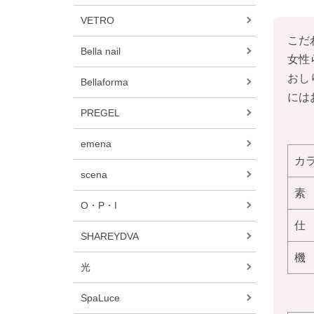
VETRO
こだ
Bella nail
女性
おし
Bellaforma
には
PREGEL
emena
カ
scena
素
O・P・I
仕
SHAREYDVA
機
光
SpaLuce