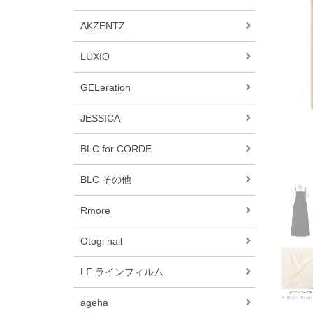
AKZENTZ
LUXIO
GELeration
JESSICA
BLC for CORDE
BLC その他
Rmore
Otogi nail
LF ラインフィルム
ageha