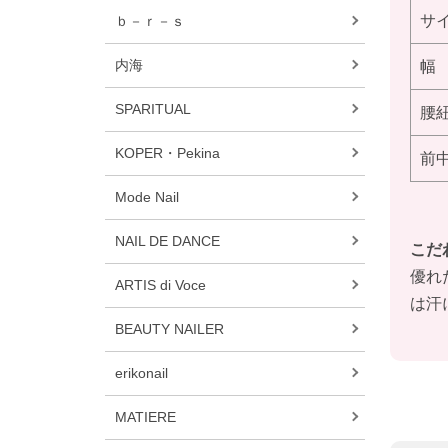
サ
ｂ－ｒ－ｓ
内海
幅
SPARITUAL
腰
KOPER・Pekina
前
Mode Nail
NAIL DE DANCE
こだ
優れ
ARTIS di Voce
は汗
BEAUTY NAILER
erikonail
MATIERE