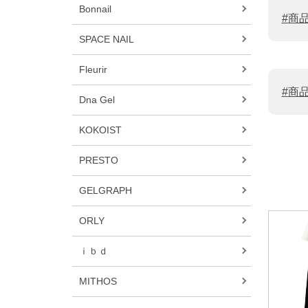
Bonnail
商
SPACE NAIL
Fleurir
商
Dna Gel
KOKOIST
PRESTO
GELGRAPH
ORLY
ｉｂｄ
MITHOS